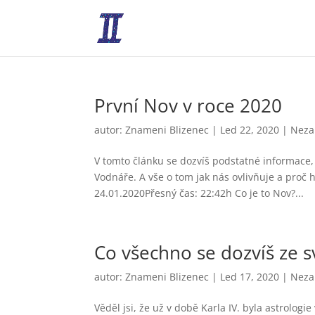
První Nov v roce 2020
autor:
Znameni Blizenec
|
Led 22, 2020
|
Neza
V tomto článku se dozvíš podstatné informace,
Vodnáře. A vše o tom jak nás ovlivňuje a proč
24.01.2020Přesný čas: 22:42h Co je to Nov?...
Co všechno se dozvíš ze s
autor:
Znameni Blizenec
|
Led 17, 2020
|
Neza
Věděl jsi, že už v době Karla IV. byla astrolo