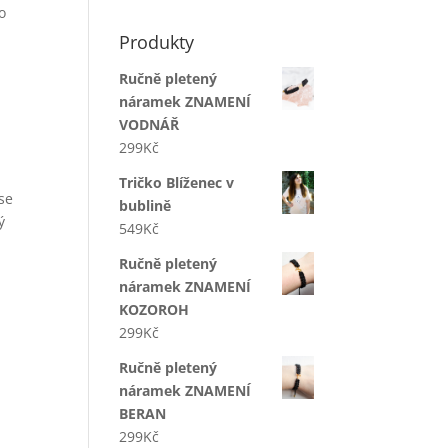
o
Produkty
Ručně pletený
náramek ZNAMENÍ
VODNÁŘ
299
Kč
Tričko Blíženec v
 se
bublině
ý
549
Kč
Ručně pletený
náramek ZNAMENÍ
KOZOROH
299
Kč
Ručně pletený
náramek ZNAMENÍ
BERAN
299
Kč