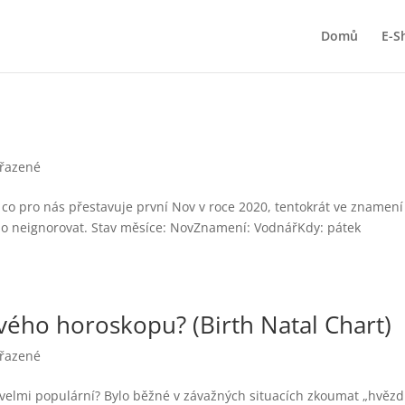
Domů
E-S
řazené
 co pro nás přestavuje první Nov v roce 2020, tentokrát ve znamení
 ho neignorovat. Stav měsíce: NovZnamení: VodnářKdy: pátek
vého horoskopu? (Birth Natal Chart)
řazené
gie velmi populární? Bylo běžné v závažných situacích zkoumat „hvěz