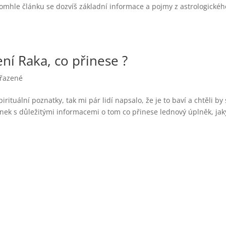
 tomhle článku se dozvíš základní informace a pojmy z astrologickéh
í Raka, co přinese ?
řazené
irituální poznatky, tak mi pár lidí napsalo, že je to baví a chtěli by
ánek s důležitými informacemi o tom co přinese lednový úplněk, jak