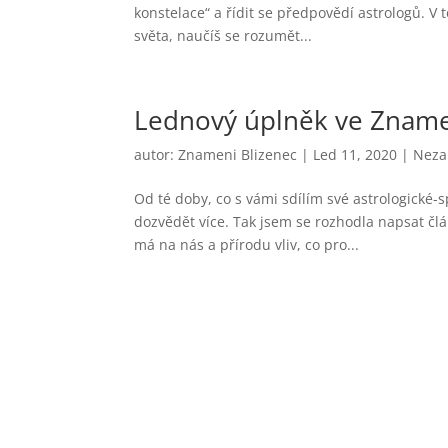
konstelace“ a řídit se předpovědí astrologů. V
světa, naučíš se rozumět...
Lednový úplněk ve Znamen
autor:
Znameni Blizenec
|
Led 11, 2020
|
Neza
Od té doby, co s vámi sdílím své astrologické-sp
dozvědět více. Tak jsem se rozhodla napsat čl
má na nás a přírodu vliv, co pro...