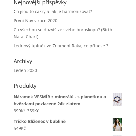
Nejnovější příspěvky
Co jsou to čakry a jak je harmonizovat?
První Nov v roce 2020
Co všechno se dozvíš ze svého horoskopu? (Birth
Natal Chart)
Lednový úplněk ve Znamení Raka, co přinese ?
Archivy
Leden 2020
Produkty
Náramek VESMÍR z minerálů - s planetkou a
hvězdami pozlacené 24k zlatem
Původní
Aktuální
399
Kč
359
Kč
cena
cena
Tričko Blíženec v bublině
byla:
je:
549
Kč
399Kč.
359Kč.