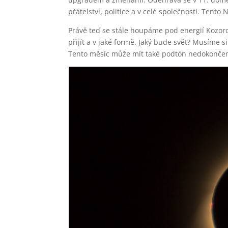
přátelství, politice a v celé společnosti. Tent
Právě teď se stále houpáme pod energií Kozor
přijít a v jaké formě. Jaký bude svět? Musíme 
Tento měsíc může mít také podtón nedokonče