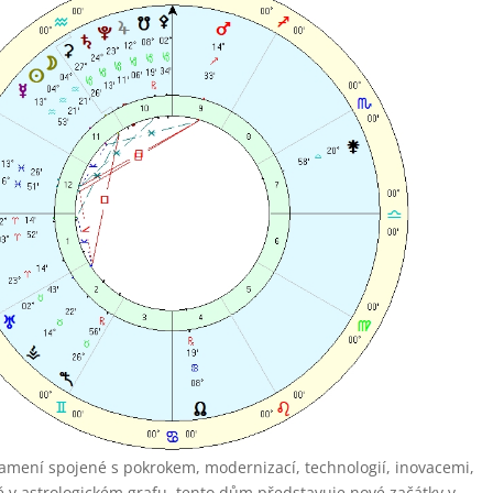
znamení spojené s pokrokem, modernizací, technologií, inovacemi,
v astrologickém grafu, tento dům představuje nové začátky v