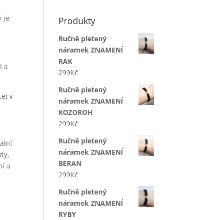
 je
Produkty
Ručně pletený
náramek ZNAMENÍ
RAK
í a
299
Kč
Ručně pletený
e) v
náramek ZNAMENÍ
KOZOROH
299
Kč
Ručně pletený
ální
náramek ZNAMENÍ
dy,
BERAN
ní a
299
Kč
Ručně pletený
náramek ZNAMENÍ
RYBY