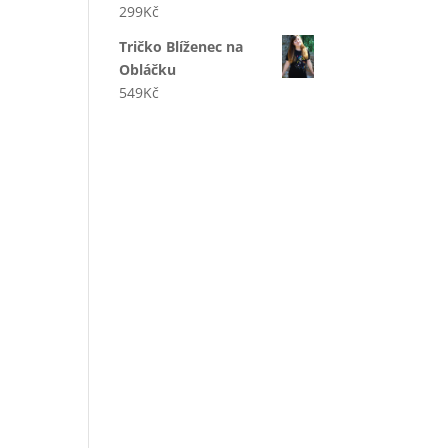
299
Kč
Tričko Blíženec na
Obláčku
549
Kč