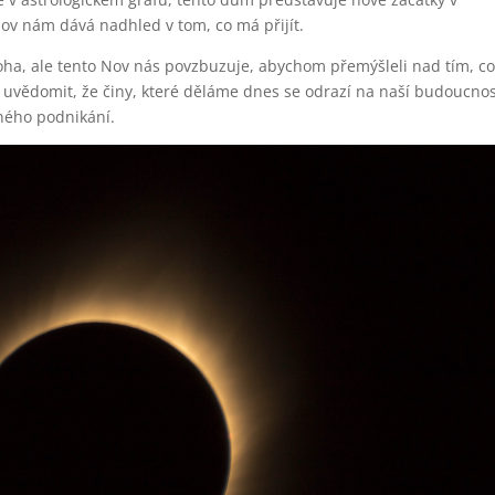
o Nov nám dává nadhled v tom, co má přijít.
oha, ale tento Nov nás povzbuzuje, abychom přemýšleli nad tím, c
si uvědomit, že činy, které děláme dnes se odrazí na naší budoucnos
ného podnikání.