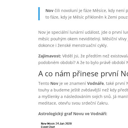
Nov
čili novoluní je fáze Měsíce, kdy není 
to fáze, kdy je Měsíc přikloněn k Zemi pouz
Nov je speciální lunární událost, jde o první lu
měsíc pouhým okem neviditelný. Měsíční vlivy j
dokonce i ženské menstruační cykly.
Zajímavost:
Věděl jsi, že předtím než existov
podobném období? A že to bylo právě období 
A co nám přinese první N
Tento
Nov
je ve znamení
Vodnáře
, také první 
touhy a budeme ještě zvědavější než kdy předtí
a myšlenky a následováním svých snů. Já manif
meditace, otevřu svou srdeční čakru.
Astrologický graf Novu ve Vodnáři: