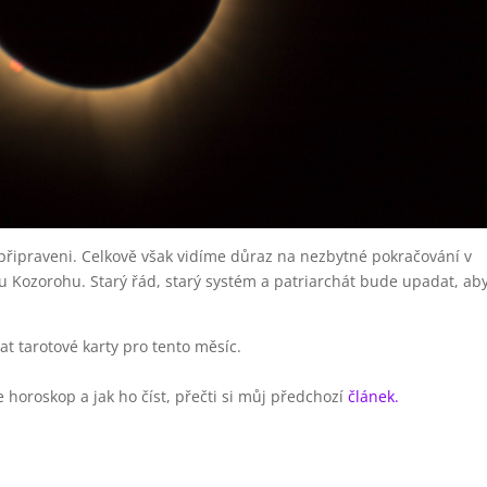
připraveni. Celkově však vidíme důraz na nezbytné pokračování v
u Kozorohu. Starý řád, starý systém a patriarchát bude upadat, ab
t tarotové karty pro tento měsíc.
 horoskop a jak ho číst, přečti si můj předchozí
článek.