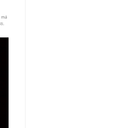
o má
ti.