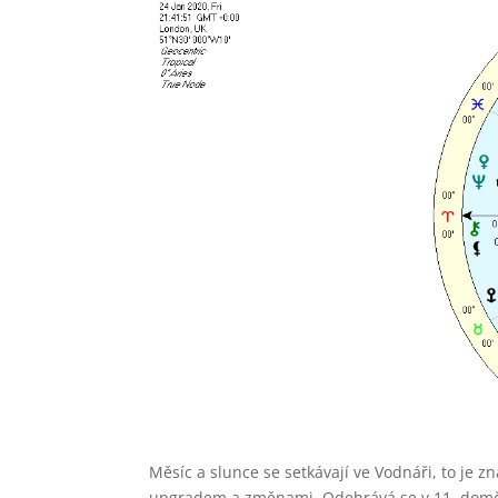
Měsíc a slunce se setkávají ve Vodnáři, to je 
upgradem a změnami. Odehrává se v 11. domě 