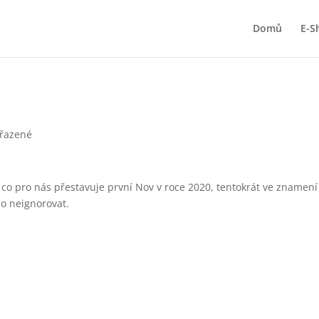
Domů
E-S
řazené
 co pro nás přestavuje první Nov v roce 2020, tentokrát ve znamení
ho neignorovat.