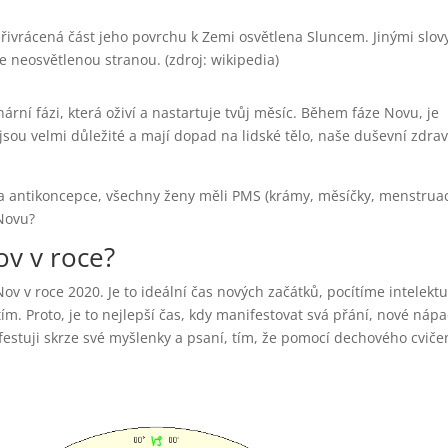
přivrácená část jeho povrchu k Zemi osvětlena Sluncem. Jinými slovy
e neosvětlenou stranou. (zdroj: wikipedia)
nární fázi, která oživí a nastartuje tvůj měsíc. Během fáze Novu, je
sou velmi důležité a mají dopad na lidské tělo, naše duševní zdrav
ala antikoncepce, všechny ženy měli PMS (krámy, měsíčky, menstruac
Novu?
ov v roce?
Nov v roce 2020. Je to ideální čas nových začátků, pocítíme intelektu
m. Proto, je to nejlepší čas, kdy manifestovat svá přání, nové nápa
estuji skrze své myšlenky a psaní, tím, že pomocí dechového cviče