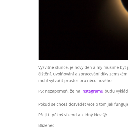
Vysvitne slunce, je nový den a my musíme být 
čištění, uvolňování a zpracování díky zemském
mohl vytvořit prostor pro něco nového.
PS: nezapomeň, že na
Instagramu
budu vykláda
Pokud se chceš dozvědět více o tom jak funguje
Přeji ti pěkný víkend a klidný Nov 🙂
Blíženec