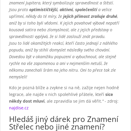
znamení Jupitera, který symbolizuje spravedlnost a štěstí.
Jsou proto
optimističtější, aktivní, společenští
a velice
upřímní, někdy do té míry, že
jejich přímost zraňuje druhé
,
aniž by si toho byli vědomi. K jejich povahové výbavě nepatří
kousavá satira nebo zlomyslnost, ale z jejich představy o
spravedlnosti vyplývá, že si lidé zaslouží znát pravdu.
Jsou to lidé okamžitých reakcí, kteří často jednají z náhlého
popudu, aniž by stihli domyslet následky svého chování.
Dovedou být v okamžiku popuzení a vybuchnout, ale stejně
rychle na vše zapomenou a ani v nejmenším netuší, že
někomu zanechali šrám na jeho nitru. Oni to přece tak zle
nemysleli!
Kdo je pozná blíže a zvykne si na ně, zažije nejen hodně
legrace, ale najde v nich spolehlivé přátele, kteří
sice
někdy dost mluví
, ale zpravidla se jim dá věřit.
"
- zdroj:
najdise.cz
Hledáš jiný dárek pro Znamení
Střelec nebo jiné znamení?