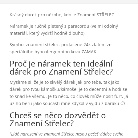
Krásný dárek pro někoho, kdo je Znamení STŘELEC.
Náramek je ručně pletený z paracordu (velmi odolný
materiál, který vydrží hodně dlouho).
Symbol znamení střelec: pozlacené 24k zlatem ze
speciálního hypoalergenního kovu ZAMAK
Proč je náramek ten ideální
dárek pro Znamení Střelec?
Myslíme si, že je to skvělý dárek jak pro tebe, tak jako
dárek pro tvou kámošku/kámoše, je to decentní a hodí se
to snad ke všemu. Je to něco, co člověk může nosit furt, já
už ho beru jako součástí mně kdykoliv vyjdu z baráku 🙂
Chceš se něco dozvědět o
Znamení Střelec?
"Lidé narození ve znamení Střelce nesou pečeť vládce svého