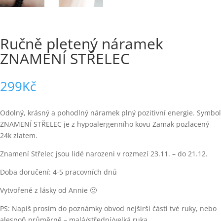
Ručně pletený náramek
ZNAMENÍ STŘELEC
299
Kč
Odolný, krásný a pohodlný náramek plný pozitivní energie. Symbol
ZNAMENÍ STŘELEC je z hypoalergenního kovu Zamak pozlacený
24k zlatem.
Znamení Střelec jsou lidé narozeni v rozmezí 23.11. – do 21.12.
Doba doručení: 4-5 pracovních dnů
Vytvořené z lásky od Annie 🙂
PS: Napiš prosím do poznámky obvod nejširší části tvé ruky, nebo
alespoň průměrně – malá/střední/velká ruka