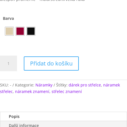
Barva
Ručně
Přidat do košíku
pletený
náramek
ZNAMENÍ
STŘELEC
SKU:
-
Kategorie:
Náramky
Štítky:
dárek pro střelce
,
náramek
množství
střelec
,
náramek znamení
,
střelec znamení
Popis
Další informace