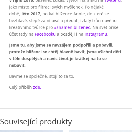
V říjnu 2015
, blíženec Lukáš, vytvořil stránku na
Twitteru
,
jako místo pro filtraci svých myšlenek. Po nějaké
době,
léto 2017
, potkal blížence Annie, do které se
bezhlavě, slepě zamiloval a předal ji zlatý trůn nového
kreativního tvůrce pro
#znameniblizenec
. Na svět přišel
účet tady na
Facebooku
a později i na
Instagramu
.
Jsme tu, aby jsme se navzájem podpořili a pobavili,
protože blíženci se chtěj hlavně bavit, jsme všichni děti
v těle dospělých a navíc život je krátkej na to se
nebavit.
Bavme se společně, stojí to za to.
Celý příběh
zde.
Související produkty