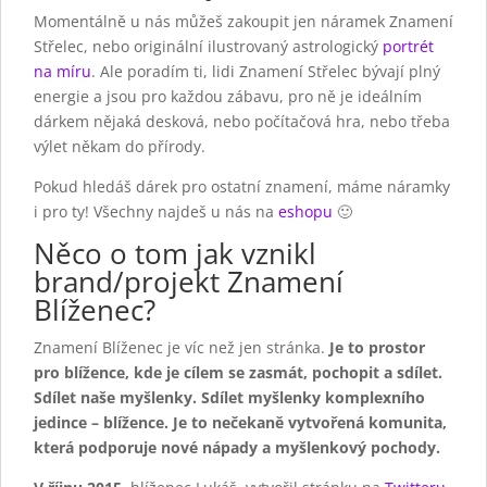
Momentálně u nás můžeš zakoupit jen náramek Znamení
Střelec, nebo originální ilustrovaný astrologický
portrét
na míru
. Ale poradím ti, lidi Znamení Střelec bývají plný
energie a jsou pro každou zábavu, pro ně je ideálním
dárkem nějaká desková, nebo počítačová hra, nebo třeba
výlet někam do přírody.
Pokud hledáš dárek pro ostatní znamení, máme náramky
i pro ty! Všechny najdeš u nás na
eshopu
🙂
Něco o tom jak vznikl
brand/projekt Znamení
Blíženec?
Znamení Blíženec je víc než jen stránka.
Je to prostor
pro blížence, kde je cílem se zasmát, pochopit a sdílet.
Sdílet naše myšlenky. Sdílet myšlenky komplexního
jedince – blížence. Je to nečekaně vytvořená komunita,
která podporuje nové nápady a myšlenkový pochody.