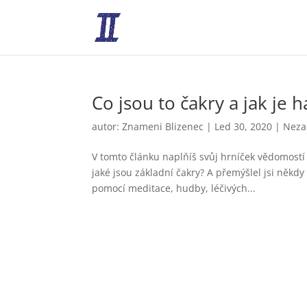
Co jsou to čakry a jak je
autor:
Znameni Blizenec
|
Led 30, 2020
|
Neza
V tomto článku naplňíš svůj hrníček vědomostí 
jaké jsou základní čakry? A přemýšlel jsi někdy
pomocí meditace, hudby, léčivých...