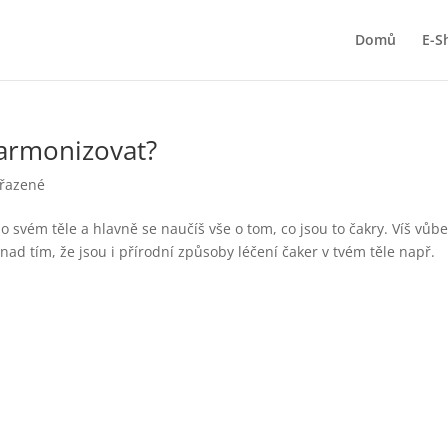
Domů
E-S
 harmonizovat?
řazené
o svém těle a hlavně se naučíš vše o tom, co jsou to čakry. Víš vůb
 nad tím, že jsou i přírodní způsoby léčení čaker v tvém těle např.