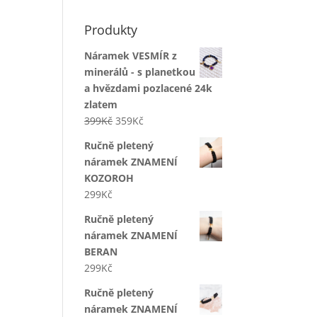
Produkty
Náramek VESMÍR z
minerálů - s planetkou
a hvězdami pozlacené 24k
zlatem
Původní
Aktuální
399
Kč
359
Kč
cena
cena
Ručně pletený
byla:
je:
náramek ZNAMENÍ
399Kč.
359Kč.
KOZOROH
299
Kč
Ručně pletený
náramek ZNAMENÍ
BERAN
299
Kč
Ručně pletený
náramek ZNAMENÍ