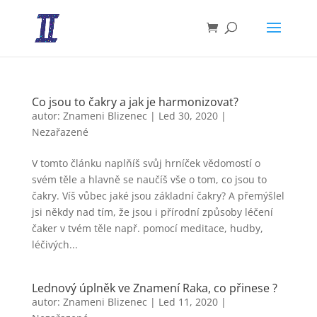
Co jsou to čakry a jak je harmonizovat?
autor:
Znameni Blizenec
|
Led 30, 2020
|
Nezařazené
V tomto článku naplňíš svůj hrníček vědomostí o
svém těle a hlavně se naučíš vše o tom, co jsou to
čakry. Víš vůbec jaké jsou základní čakry? A přemýšlel
jsi někdy nad tím, že jsou i přírodní způsoby léčení
čaker v tvém těle např. pomocí meditace, hudby,
léčivých...
Lednový úplněk ve Znamení Raka, co přinese ?
autor:
Znameni Blizenec
|
Led 11, 2020
|